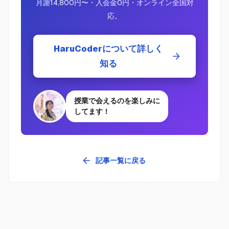
月謝14,800円〜・入会金0円・オンライン全国対
応。
HaruCoderについて詳しく
知る
授業で会えるのを楽しみに
してます！
記事一覧に戻る